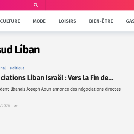
CULTURE
MODE
LOISIRS
BIEN-ÊTRE
GA
sud Liban
onal
Politique
iations Liban Israël : Vers la Fin de…
ident libanais Joseph Aoun annonce des négociations directes
/2026