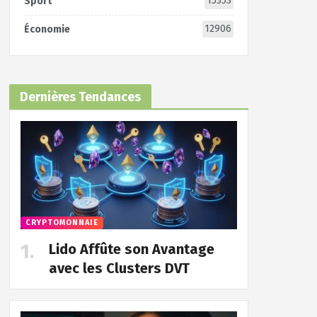
15353
Sport
12906
Économie
Dernières Tendances
CRYPTOMONNAIE
Lido Affûte son Avantage
avec les Clusters DVT