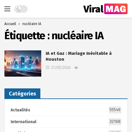
Dark mode
Accueil
nucléaire IA
Étiquette :
nucléaire IA
IA et Gaz : Mariage Inévitable à
Houston
27/03/2026
Catégories
55546
Actualités
32168
International