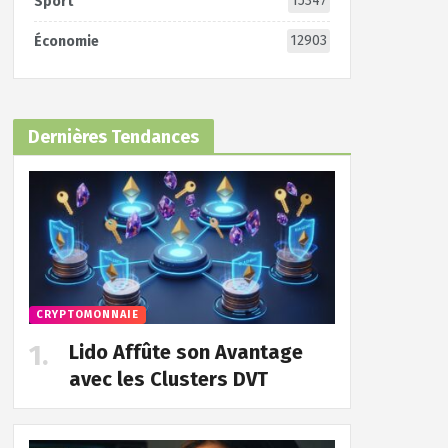
15347
Sport
12903
Économie
Dernières Tendances
CRYPTOMONNAIE
Lido Affûte son Avantage
avec les Clusters DVT