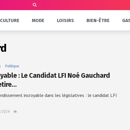
CULTURE
MODE
LOISIRS
BIEN-ÊTRE
GA
rd
s
Politique
oyable : Le Candidat LFI Noé Gauchard
etire…
ndissement incroyable dans les législatives : le candidat LFI
/2024