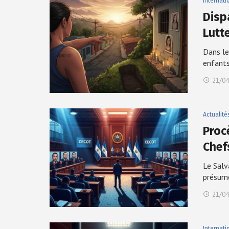
Internati
Disp
Lutt
Dans le
enfant
21/04
Actualité
Proc
Chef
Le Salv
présum
21/04
Internati