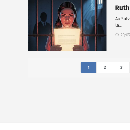
Ruth
Au Salv
la…
20/03
1
2
3