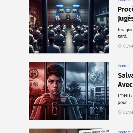
Proc
Jugé
Imagine
tard…
06/04
Internati
Salv
Avec
L'ONU d
pour…
01/04
Internati