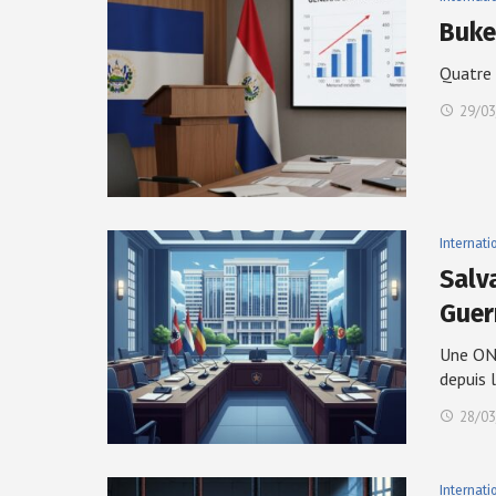
Buke
Quatre 
29/03
Internati
Salv
Guer
Une ONG
depuis 
28/03
Internati