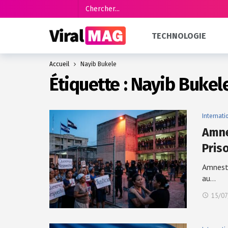
TECHNOLOGIE
Accueil
Nayib Bukele
Étiquette :
Nayib Bukel
Internati
Amne
Pris
Amnesty
au…
15/07