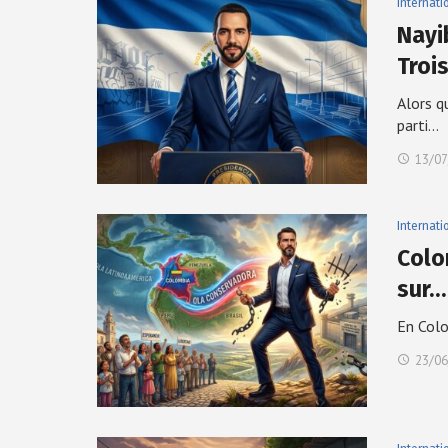
Internati
Nayi
Troi
Alors q
parti…
13/07
Internati
Colo
sur…
En Colo
23/06