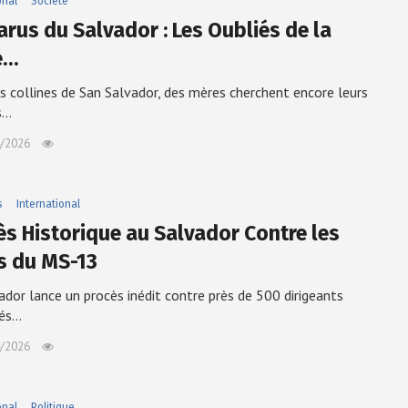
onal
Société
arus du Salvador : Les Oubliés de la
e…
s collines de San Salvador, des mères cherchent encore leurs
s…
/2026
s
International
ès Historique au Salvador Contre les
s du MS-13
ador lance un procès inédit contre près de 500 dirigeants
és…
/2026
onal
Politique