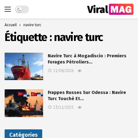
Dark mode
Accueil
navire turc
Étiquette :
navire turc
Navire Turc à Mogadiscio : Premiers
Forages Pétroliers…
11/04/2026
Frappes Russes Sur Odessa : Navire
Turc Touché Et…
13/12/2025
Catégories