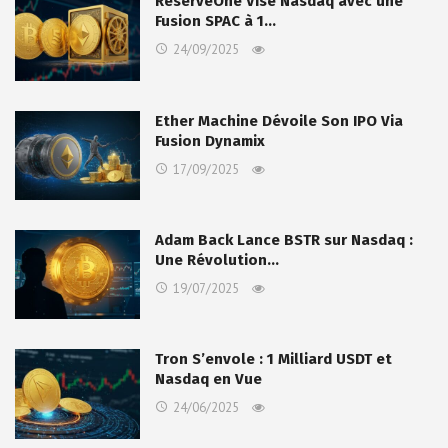
ReserveOne Vise Nasdaq avec une
Fusion SPAC à 1…
24/09/2025
Ether Machine Dévoile Son IPO Via
Fusion Dynamix
17/09/2025
Adam Back Lance BSTR sur Nasdaq :
Une Révolution…
19/07/2025
Tron S’envole : 1 Milliard USDT et
Nasdaq en Vue
24/06/2025