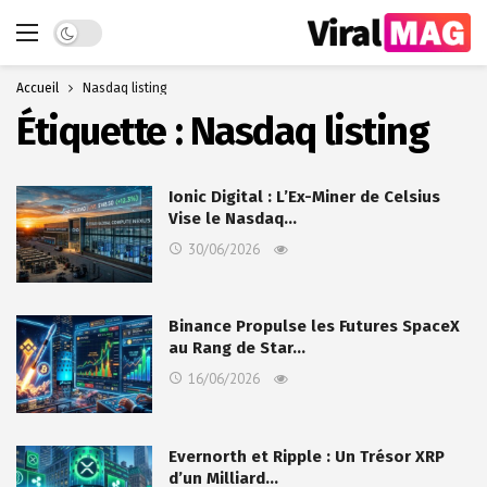
Dark mode
Accueil
Nasdaq listing
Étiquette :
Nasdaq listing
Ionic Digital : L’Ex-Miner de Celsius
Vise le Nasdaq…
30/06/2026
Binance Propulse les Futures SpaceX
au Rang de Star…
16/06/2026
Evernorth et Ripple : Un Trésor XRP
d’un Milliard…