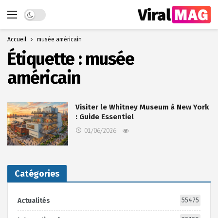
Dark mode
Accueil
musée américain
Étiquette :
musée
américain
Visiter le Whitney Museum à New York
: Guide Essentiel
01/06/2026
Catégories
55475
Actualités