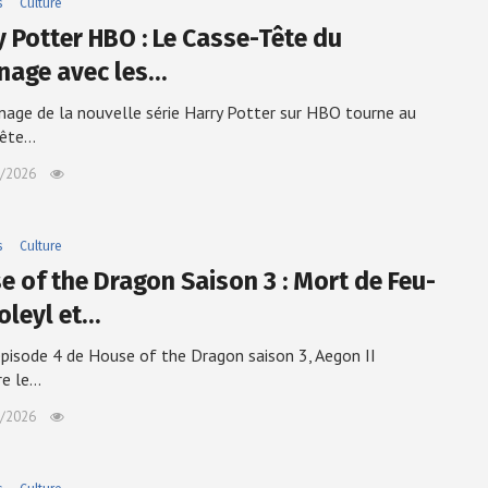
s
Culture
y Potter HBO : Le Casse-Tête du
nage avec les…
nage de la nouvelle série Harry Potter sur HBO tourne au
tête…
/2026
s
Culture
e of the Dragon Saison 3 : Mort de Feu-
oleyl et…
épisode 4 de House of the Dragon saison 3, Aegon II
re le…
/2026