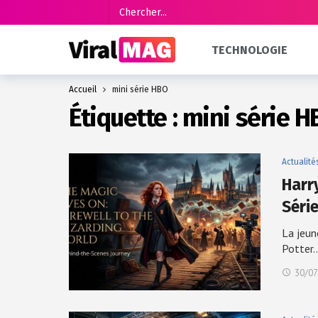
TECHNOLOGIE
Accueil
mini série HBO
Étiquette :
mini série H
Actualité
Harr
Séri
La jeun
Potter
30/07