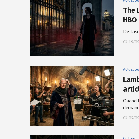
Actualité
The 
HBO
De l'as
19/06
Actualité
Lamb
arti
Quand L
deman
05/06
Culture