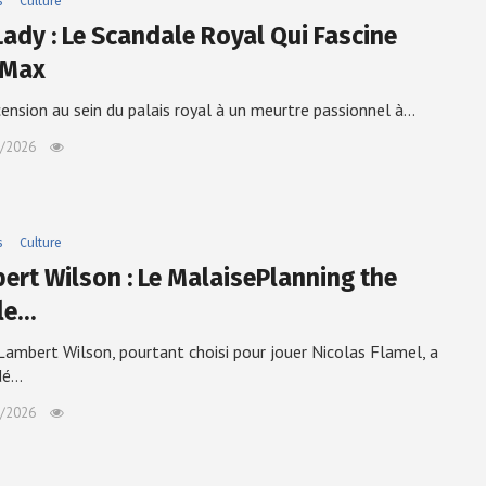
s
Culture
Lady : Le Scandale Royal Qui Fascine
 Max
cension au sein du palais royal à un meurtre passionnel à…
/2026
s
Culture
ert Wilson : Le MalaisePlanning the
cle…
ambert Wilson, pourtant choisi pour jouer Nicolas Flamel, a
dé…
/2026