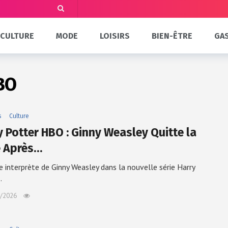
CULTURE
MODE
LOISIRS
BIEN-ÊTRE
GA
BO
s
Culture
y Potter HBO : Ginny Weasley Quitte la
e Après…
e interprète de Ginny Weasley dans la nouvelle série Harry
…
/2026