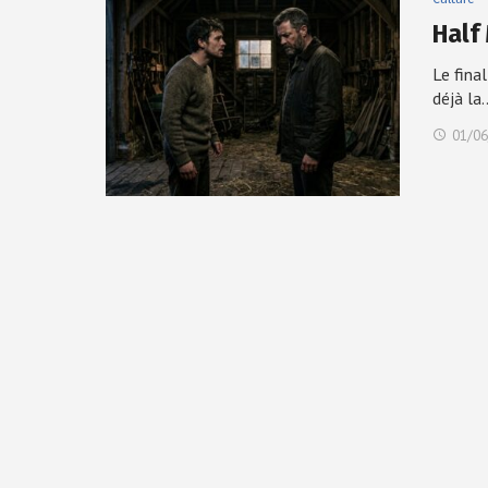
Half
Le fina
déjà la
01/06