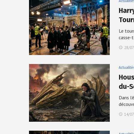
Actualité
Harr
Tour
Le tour
casse-
28/07
Actualité
Hous
du-S
Dans l’
découv
14/07