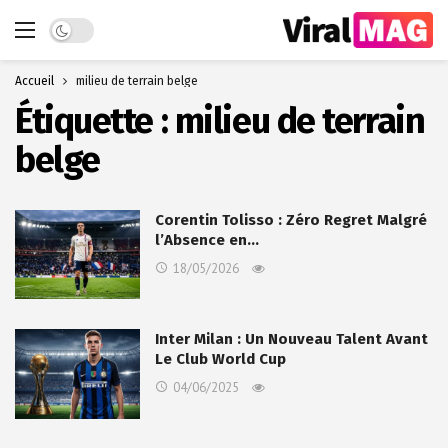
Dark mode
Accueil
milieu de terrain belge
Étiquette :
milieu de terrain
belge
Corentin Tolisso : Zéro Regret Malgré
l’Absence en…
18/05/2026
Inter Milan : Un Nouveau Talent Avant
Le Club World Cup
04/06/2025