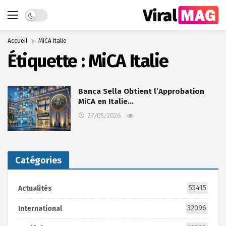
Dark mode
Accueil
MiCA Italie
Étiquette :
MiCA Italie
Banca Sella Obtient l’Approbation
MiCA en Italie…
27/05/2026
Catégories
55415
Actualités
32096
International