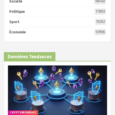
18440
Société
17803
Politique
15352
Sport
12906
Économie
Dernières Tendances
CRYPTOMONNAIE