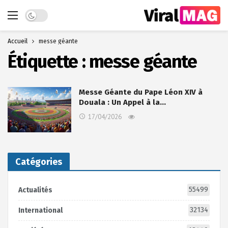
Dark mode
Accueil
messe géante
Étiquette :
messe géante
Messe Géante du Pape Léon XIV à
Douala : Un Appel à la…
17/04/2026
Catégories
55499
Actualités
32134
International