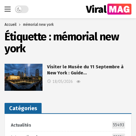
Dark mode
Accueil
mémorial new york
Étiquette :
mémorial new
york
Visiter le Musée du 11 Septembre à
New York : Guide…
18/05/2026
Catégories
55493
Actualités