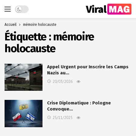
Dark mode
Accueil
mémoire holocauste
Étiquette :
mémoire
holocauste
Appel Urgent pour Inscrire les Camps
Nazis au…
20/03/2026
Crise Diplomatique : Pologne
Convoque…
25/11/2025