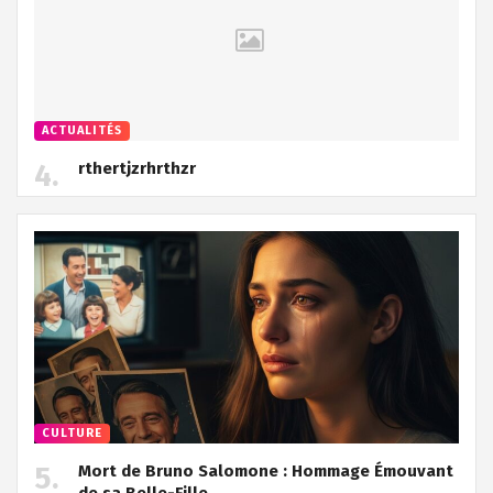
ACTUALITÉS
rthertjzrhrthzr
CULTURE
Mort de Bruno Salomone : Hommage Émouvant
de sa Belle-Fille