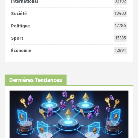
32102
International
18403
Société
17786
Politique
15335
Sport
12891
Économie
Dernières Tendances