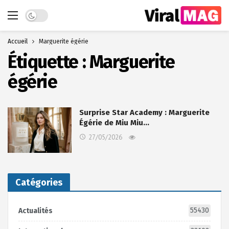
Dark mode
Accueil
Marguerite égérie
Étiquette :
Marguerite
égérie
Surprise Star Academy : Marguerite
Égérie de Miu Miu…
27/05/2026
Catégories
55430
Actualités