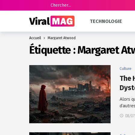
TECHNOLOGIE
Accueil
Margaret Atwood
Étiquette :
Margaret A
Culture
The 
Dyst
Alors q
d’autre
08/07