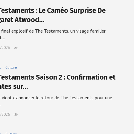
Testaments : Le Caméo Surprise De
aret Atwood…
 final explosif de The Testaments, un visage familier
ît…
/2026
s
Culture
Testaments Saison 2 : Confirmation et
ntes sur…
 vient d'annoncer le retour de The Testaments pour une
…
/2026