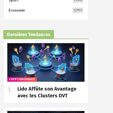
15342
Sport
12901
Économie
Dernières Tendances
CRYPTOMONNAIE
Lido Affûte son Avantage
avec les Clusters DVT