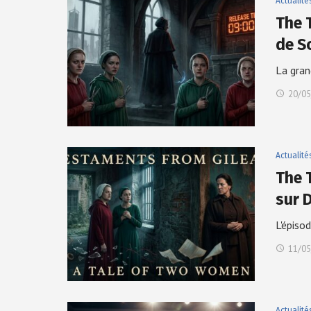
Actualité
The 
de S
La gran
20/05
Actualité
The 
sur 
L'épiso
11/05
Actualité