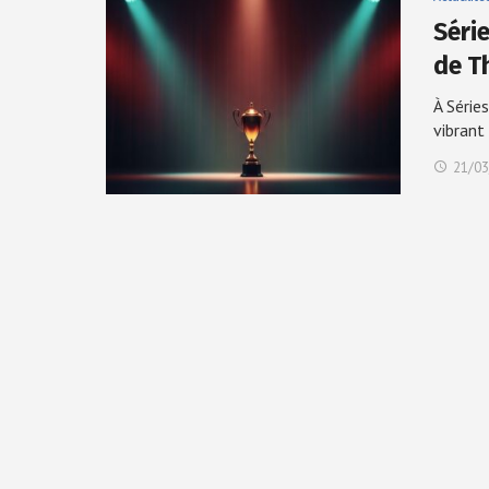
Séri
de T
À Série
vibrant
21/03