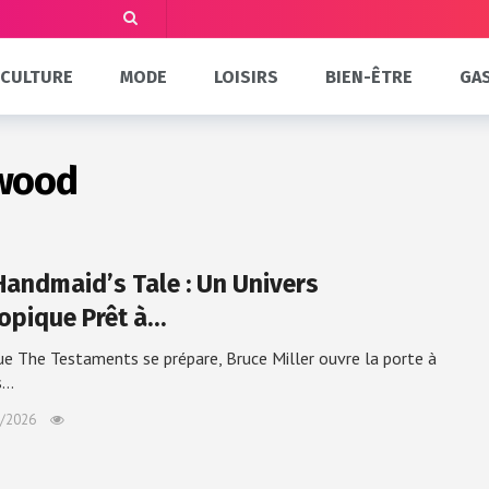
CULTURE
MODE
LOISIRS
BIEN-ÊTRE
GA
twood
Handmaid’s Tale : Un Univers
opique Prêt à…
ue The Testaments se prépare, Bruce Miller ouvre la porte à
s…
/2026