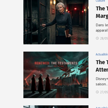
Culture
The 
Marg
Dans le
appara
28/05
Actualité
The 
Atte
Disney+
saison
27/05