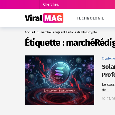
TECHNOLOGIE
Accueil
marchéRédigeant l’article de blog crypto
Étiquette :
marchéRédige
Cryptomo
Solan
Prof
Le cour
de…
03/06