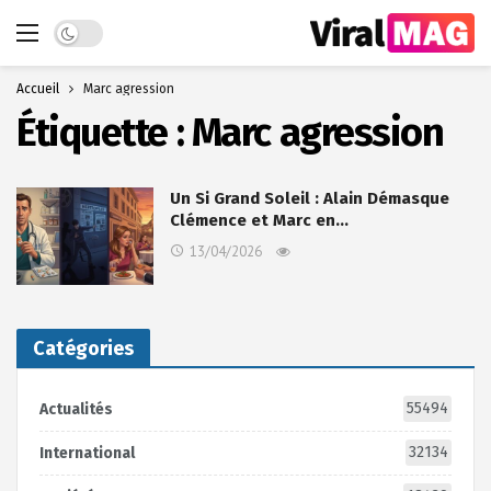
Dark mode
Accueil
Marc agression
Étiquette :
Marc agression
Un Si Grand Soleil : Alain Démasque
Clémence et Marc en…
13/04/2026
Catégories
55494
Actualités
32134
International