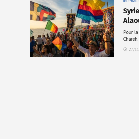
Internati
Syri
Alao
Pour la
Chareh
27/11