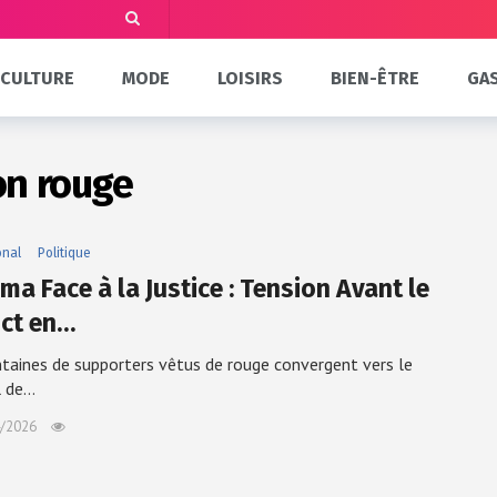
CULTURE
MODE
LOISIRS
BIEN-ÊTRE
GA
on rouge
onal
Politique
a Face à la Justice : Tension Avant le
ict en…
taines de supporters vêtus de rouge convergent vers le
l de…
/2026