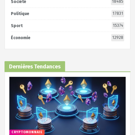
18485
Société
17831
Politique
15374
Sport
12928
Économie
Dernières Tendances
CRYPTOMONNAIE