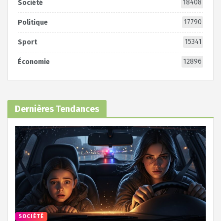
18408
Société
17790
Politique
15341
Sport
12896
Économie
Dernières Tendances
SOCIÉTÉ