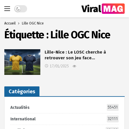
Dark mode
Accueil
Lille OGC Nice
Étiquette :
Lille OGC Nice
Lille-Nice : Le LOSC cherche à
retrouver son jeu face…
17/01/2025
Catégories
55451
Actualités
32111
International