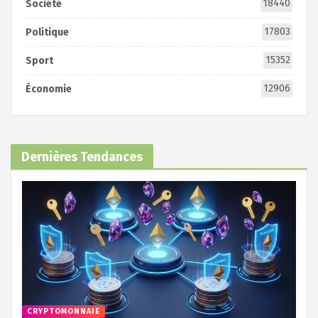
18440
Société
17803
Politique
15352
Sport
12906
Économie
Dernières Tendances
CRYPTOMONNAIE