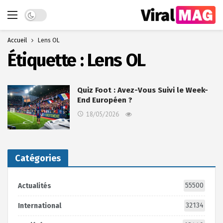
Dark mode
Accueil
Lens OL
Étiquette :
Lens OL
Quiz Foot : Avez-Vous Suivi le Week-
End Européen ?
18/05/2026
Catégories
55500
Actualités
32134
International