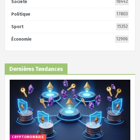
18442
Société
17803
Politique
15352
Sport
12906
Économie
Dernières Tendances
CRYPTOMONNAIE