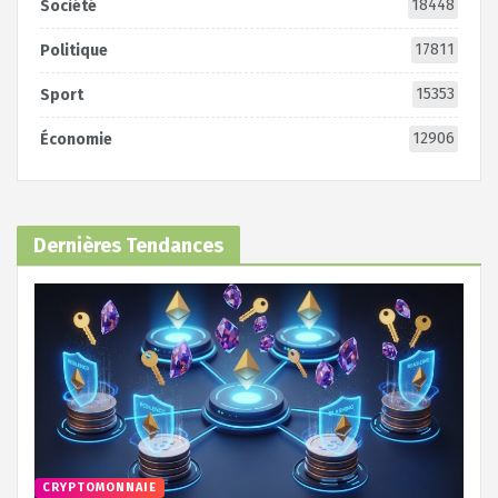
18448
Société
17811
Politique
15353
Sport
12906
Économie
Dernières Tendances
CRYPTOMONNAIE