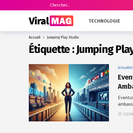
TECHNOLOGIE
Accueil
Jumping Play Studio
Étiquette :
Jumping Play
Actualité
Even
Amba
Eventu
ambass
10/04