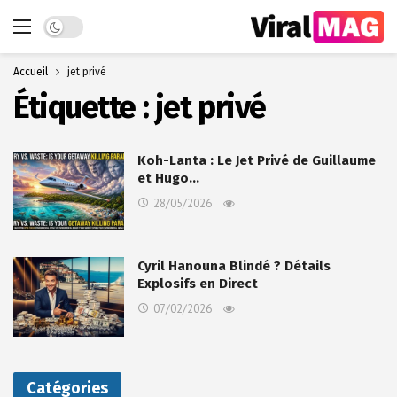
Dark mode
Accueil
jet privé
Étiquette :
jet privé
Koh-Lanta : Le Jet Privé de Guillaume
et Hugo…
28/05/2026
Cyril Hanouna Blindé ? Détails
Explosifs en Direct
07/02/2026
Catégories