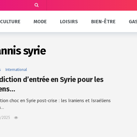
CULTURE
MODE
LOISIRS
BIEN-ÊTRE
GA
annis syrie
s
International
diction d’entrée en Syrie pour les
iens…
tion choc en Syrie post-crise : les Iraniens et Israéliens
a…
/2025