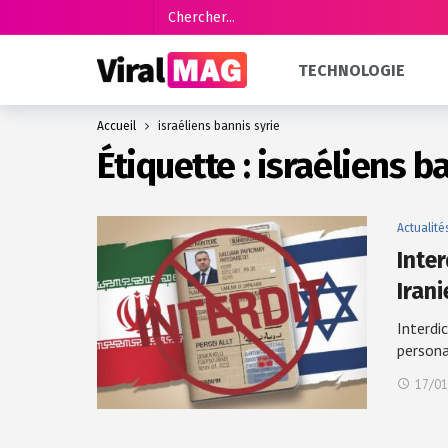
TECHNOLOGIE
Accueil
israéliens bannis syrie
Étiquette :
israéliens b
Actualité
Inter
Iran
Interdic
person
17/01