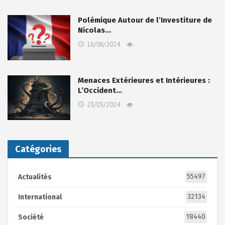
Polémique Autour de l’Investiture de
Nicolas…
16/06/2024
Menaces Extérieures et Intérieures :
L’Occident…
23/05/2024
Catégories
55497
Actualités
32134
International
18440
Société