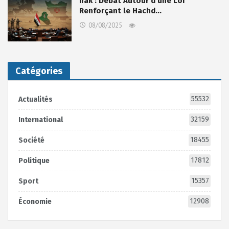
Irak : Débat Autour d’une Loi
Renforçant le Hachd…
08/08/2025
Catégories
55532
Actualités
32159
International
18455
Société
17812
Politique
15357
Sport
12908
Économie