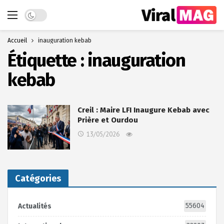
Dark mode
Accueil
inauguration kebab
Étiquette :
inauguration
kebab
Creil : Maire LFI Inaugure Kebab avec
Prière et Ourdou
13/05/2026
Catégories
55604
Actualités