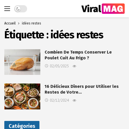
Dark mode
Accueil
idées restes
Étiquette :
idées restes
Combien De Temps Conserver Le
Poulet Cuit Au Frigo ?
02/05/2025
16 Délicieux Dîners pour Utiliser les
Restes de Votre…
02/12/2024
Catégories