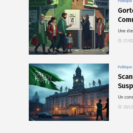
Politique
Gort
Comm
Une éle
27/02
Politique
Scan
Susp
Un cons
20/12