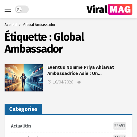
Dark mode
Accueil
Global Ambassador
Étiquette :
Global
Ambassador
Eventus Nomme Priya Ahlawat
Ambassadrice Asie : Un…
10/04/2026
Catégories
55451
Actualités