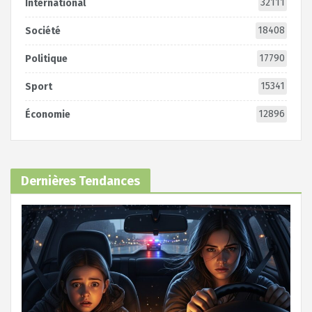
32111
International
18408
Société
17790
Politique
15341
Sport
12896
Économie
Dernières Tendances