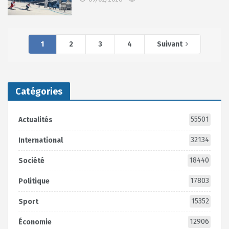
1
2
3
4
Suivant
Catégories
55501
Actualités
32134
International
18440
Société
17803
Politique
15352
Sport
12906
Économie