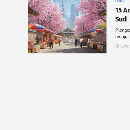
Culture
15 A
Sud
Plongez
Jeonju,
09/07