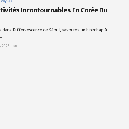
Voyage
ctivités Incontournables En Corée Du
 dans l’effervescence de Séoul, savourez un bibimbap à
…
/2025