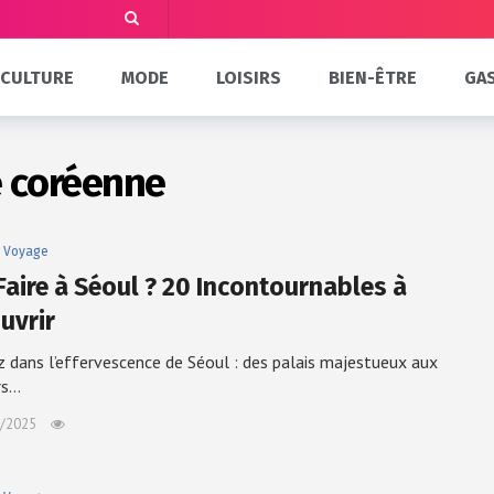
CULTURE
MODE
LOISIRS
BIEN-ÊTRE
GA
 coréenne
Voyage
Faire à Séoul ? 20 Incontournables à
uvrir
 dans l’effervescence de Séoul : des palais majestueux aux
rs…
/2025