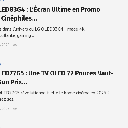
gie
LED83G4 : L’Écran Ultime en Promo
 Cinéphiles…
 dans l’univers du LG OLED83G4 : image 4K
ouflante, gaming…
/2025
gie
LED77G5 : Une TV OLED 77 Pouces Vaut-
 Son Prix…
OLED77G5 révolutionne-t-elle le home cinéma en 2025 ?
rez ses…
/2025
gie