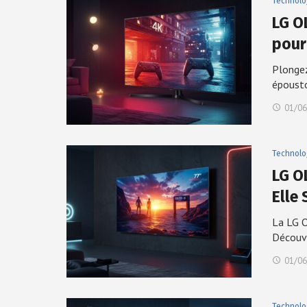
Technolo
LG O
pour
Plongez
époust
01/06
Technolo
LG O
Elle
La LG 
Découv
01/06
Technolo