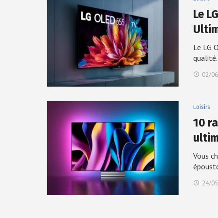
Le L
Ulti
Le LG O
qualité
02/06
Loisirs
10 r
ultim
Vous ch
époust
24/05