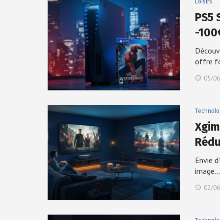
Loisirs
PS5 
-100
Découvr
offre f
05/06
Technolo
Xgim
Rédu
Envie d
image…
02/06