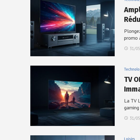
Ampl
Rédu
Plongez
promo 
31/05
Technolo
TV O
Imma
La TV L
gaming
31/05
Loisirs