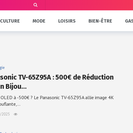
CULTURE
MODE
LOISIRS
BIEN-ÊTRE
GA
gie
sonic TV-65Z95A : 500€ de Réduction
un Bijou…
 OLED à -500€ ? Le Panasonic TV-65Z95A allie image 4K
ouflante,…
/2025