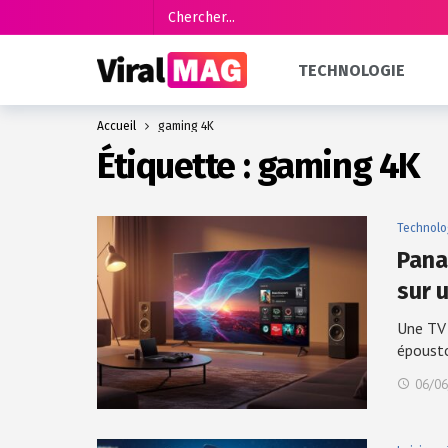
TECHNOLOGIE
Accueil
gaming 4K
Étiquette :
gaming 4K
Technolo
Pana
sur 
Une TV
époust
06/06