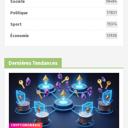
18484
Société
17831
Politique
15374
Sport
12926
Économie
Dernières Tendances
CRYPTOMONNAIE