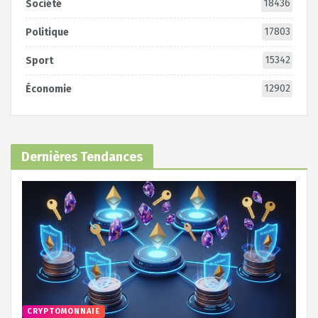
18436
Société
17803
Politique
15342
Sport
12902
Économie
Dernières Tendances
CRYPTOMONNAIE