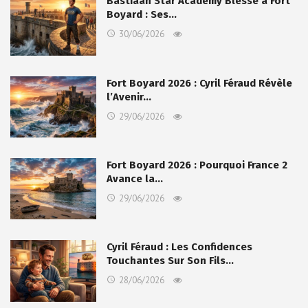
Bastiaan Star Academy Blessé à Fort
Boyard : Ses…
30/06/2026
Fort Boyard 2026 : Cyril Féraud Révèle
l’Avenir…
29/06/2026
Fort Boyard 2026 : Pourquoi France 2
Avance la…
29/06/2026
Cyril Féraud : Les Confidences
Touchantes Sur Son Fils…
28/06/2026