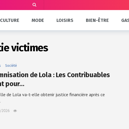
CULTURE
MODE
LOISIRS
BIEN-ÊTRE
GA
ie victimes
s
Société
mnisation de Lola : Les Contribuables
nt pour…
lle de Lola va-t-elle obtenir justice financière après ce
…
/2026