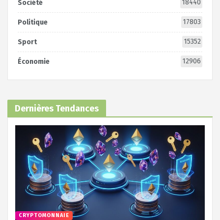
18440
Société
17803
Politique
15352
Sport
12906
Économie
Dernières Tendances
CRYPTOMONNAIE