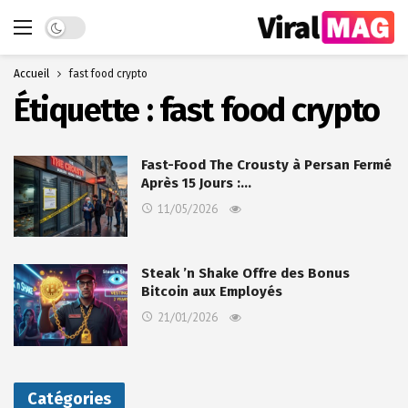
Dark mode
Accueil
fast food crypto
Étiquette :
fast food crypto
Fast-Food The Crousty à Persan Fermé
Après 15 Jours :…
11/05/2026
Steak ’n Shake Offre des Bonus
Bitcoin aux Employés
21/01/2026
Catégories