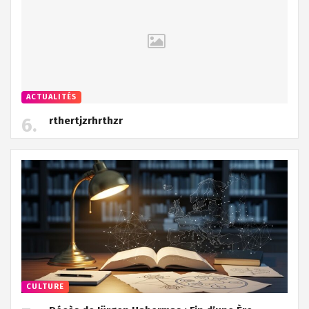
ACTUALITÉS
rthertjzrhrthzr
CULTURE