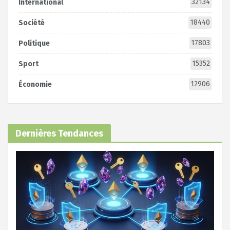
32134
International
18440
Société
17803
Politique
15352
Sport
12906
Économie
Dernières Tendances