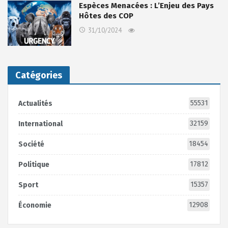
Espèces Menacées : L’Enjeu des Pays
Hôtes des COP
31/10/2024
Catégories
55531
Actualités
32159
International
18454
Société
17812
Politique
15357
Sport
12908
Économie