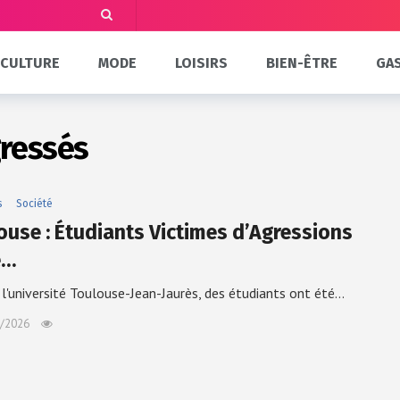
CULTURE
MODE
LOISIRS
BIEN-ÊTRE
GA
gressés
s
Société
ouse : Étudiants Victimes d’Agressions
e…
 l'université Toulouse-Jean-Jaurès, des étudiants ont été…
/2026