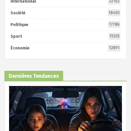
32102
International
18403
Société
17786
Politique
15335
Sport
12891
Économie
Dernières Tendances