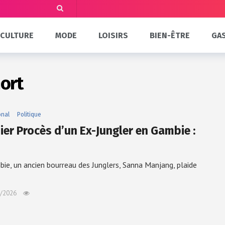
CULTURE
MODE
LOISIRS
BIEN-ÊTRE
GA
ort
onal
Politique
ier Procès d’un Ex-Jungler en Gambie :
ie, un ancien bourreau des Junglers, Sanna Manjang, plaide
/2026