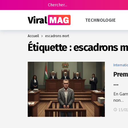
TECHNOLOGIE
Accueil
escadrons mort
Étiquette :
escadrons m
Internati
Prem
…
En Gamb
non…
15/01