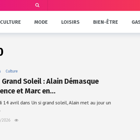
CULTURE
MODE
LOISIRS
BIEN-ÊTRE
GA
0
s
Culture
i Grand Soleil : Alain Démasque
ence et Marc en…
i 14 avril dans Un si grand soleil, Alain met au jour un
…
/2026