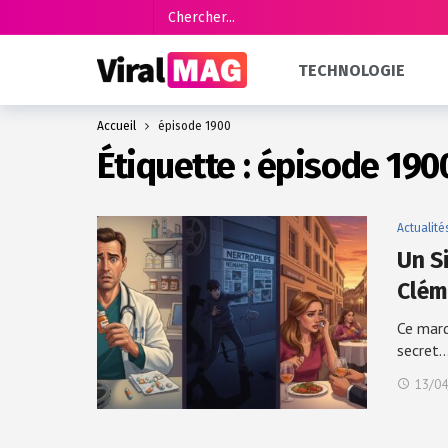
TECHNOLOGIE
Accueil
épisode 1900
Étiquette :
épisode 190
Actualité
Un S
Clém
Ce mard
secret
13/04