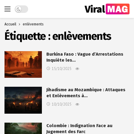
Dark mode
Accueil
enlèvements
Étiquette :
enlèvements
Burkina Faso : Vague d’Arrestations
Inquiète les…
15/10/2025
Jihadisme au Mozambique : Attaques
et Enlèvements à…
10/10/2025
Colombie : Indignation Face au
Jugement des Farc